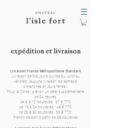
CHATEAU
l'isle fort
expédition et livraison
Livraison France Métropolitaine Standard
Livraison de 5-6 jours ouvrés d
u lundi au
vendredi (aucune livraison les samedis,
dimanches et jours fériés).
Pour la Corse : prévoir un délai supplémentaire
de 24 heures.
de 6 à 12 bouteilles : 37 € TTC
de 13 à 24 bouteilles : 48 € TTC
de 25 à 35 bouteilles : 58 € TTC
Franco de port à partir de 36 bouteilles