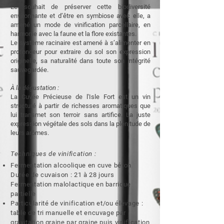
Le souhait de préserver cette biodiversité
environnante et d’être en symbiose avec elle, a
amené un mode de vinification parcellaire, en
harmonie avec la faune et la flore existantes.
Le système racinaire est amené à s’alimenter en
profondeur pour extraire du sol son expression
originelle, sa naturalité dans toute son intégrité
sauvegardée.
À la dégustation :
La Cuvée Précieuse de l'Isle Fort est un vin
structuré à partir de richesses aromatiques que
lui transmet son terroir sans artifice. La juste
expression végétale des sols dans la plénitude de
leurs arômes.
Techniques de vinification :
Fermentation alcoolique en cuve béton
Durée de cuvaison : 21 à 28 jours
Fermentation malolactique en barrique
partielle
Particularité de vinification et/ou élevage :
table de tri manuelle et encuvage par
gravitation graine par graine puis vinification