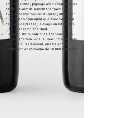
en grain entier ; pigeage avec alternance de
petits travaux de remontage fractionnés
avec arrosage manuel du marc ; utilisation
d’un pressoir pneumatique avec sélection
des vins de presse ; élevage en lot séparé
jusqu’à assemblage final.
Elevage : 100 % barriques 1/3 neuves - 1/3
un vin - 1/3 deux vins. Durée : 12 à 14 mois
Tonneliers : Taransaud, Ana Sélection
Production en moyenne de 10 000 bouteilles